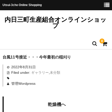
Utsui-3cho Online Shopping
内日三町生産組合オンラインショッ
プ
0
ホーム
台風11号接近・・・今年最初の稲刈り
2022年8月31日
トップ
Filed under:
ギャラリー
,
未分類
レンジアップご飯
管理Wordpress
お米（無洗米）
しきゆたか
乾燥機へ
コシヒカリ