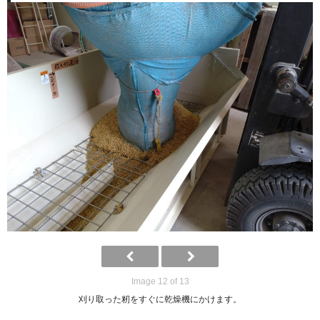
Wブレンド米
お米（白米）
コシヒカリ
しきゆたか
エコ50認証米
各種情報
送料及び代引手数料
特定商取引法に基づく表示
ギャラリー
Image 12 of 13
刈り取った籾をすぐに乾燥機にかけます。