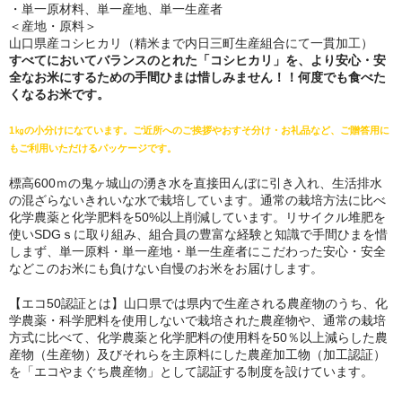
・単一原材料、単一産地、単一生産者
＜産地・原料＞
山口県産コシヒカリ（精米まで内日三町生産組合にて一貫加工）
すべてにおいてバランスのとれた「コシヒカリ」を、より安心・安
全なお米にするための手間ひまは惜しみません！！何度でも食べた
くなるお米です。
1㎏の小分けになています。ご近所へのご挨拶やおすそ分け・お礼品など、ご贈答用に
もご利用いただけるパッケージです。
標高600ｍの鬼ヶ城山の湧き水を直接田んぼに引き入れ、生活排水
の混ざらないきれいな水で栽培しています。通常の栽培方法に比べ
化学農薬と化学肥料を50%以上削減しています。リサイクル堆肥を
使いSDGｓに取り組み、組合員の豊富な経験と知識で手間ひまを惜
しまず、単一原料・単一産地・単一生産者にこだわった安心・安全
などこのお米にも負けない自慢のお米をお届けします。
【エコ50認証とは】山口県では県内で生産される農産物のうち、化
学農薬・科学肥料を使用しないで栽培された農産物や、通常の栽培
方式に比べて、化学農薬と化学肥料の使用料を50％以上減らした農
産物（生産物）及びそれらを主原料にした農産加工物（加工認証）
を「エコやまぐち農産物」として認証する制度を設けています。