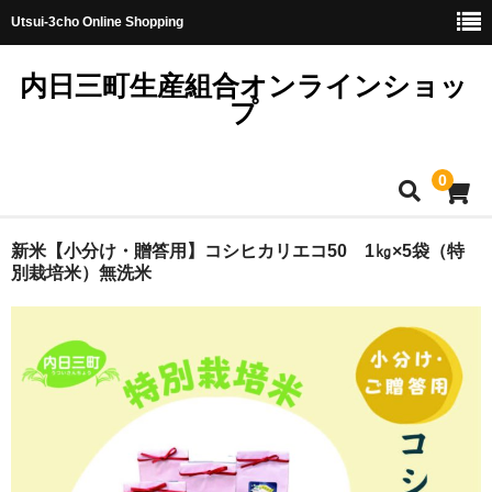
Utsui-3cho Online Shopping
内日三町生産組合オンラインショッ
プ
0
ホーム
新米【小分け・贈答用】コシヒカリエコ50 1㎏×5袋（特
別栽培米）無洗米
トップ
レンジアップご飯
お米（無洗米）
しきゆたか
コシヒカリ