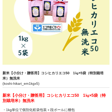
Wブレンド米
お米（白米）
コシヒカリ
しきゆたか
エコ50認証米
各種情報
送料及び代引手数料
新米【小分け・贈答用】コシヒカリエコ50 1㎏×5袋（特別栽培
米）無洗米
特定商取引法に基づく表示
(koshi-hikari_em1kgx5)
ギャラリー
新米【小分け・贈答用】コシヒカリエコ50 1㎏×5袋（特
別栽培米）無洗米
・1kg単位で個別化粧袋包装＋段ボールに梱包