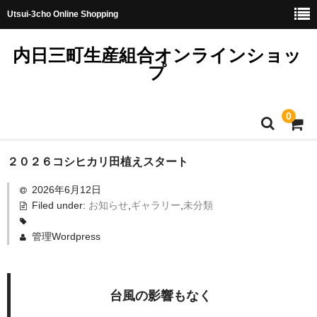
Utsui-3cho Online Shopping
内日三町生産組合オンラインショッ
プ
0
ホーム
２０２６コシヒカリ田植えスタート
2026年6月12日
トップ
Filed under:
お知らせ
,
ギャラリー
,
未分類
レンジアップご飯
管理Wordpress
お米（無洗米）
しきゆたか
台風の影響もなく
コシヒカリ