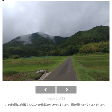
Wブレンド米
お米（白米）
コシヒカリ
しきゆたか
エコ50認証米
各種情報
送料及び代引手数料
特定商取引法に基づく表示
ギャラリー
Image 1 of 12
この時期に台風？なんとか進路から外れました。雨が降ったくらいでした。