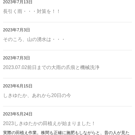
2023年7月13日
Wブレンド米
長引く雨・・・対策を！！
お米（白米）
2023年7月3日
コシヒカリ
そのころ、山の湧水は・・・
しきゆたか
2023年7月3日
エコ50認証米
2023.07.02前日までの大雨の爪痕と機械洗浄
各種情報
送料及び代引手数料
2023年6月15日
しきゆたか、あれから20日の今
特定商取引法に基づく表示
ギャラリー
2023年5月24日
2023しきゆたかの田植えが始まりました！
実際の田植え作業。株間も正確に施肥もしながらと、昔の人が見た