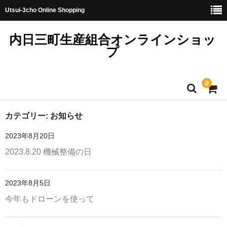
Utsui-3cho Online Shopping
内日三町生産組合オンラインショッ
プ
0
ホーム
カテゴリー:
お知らせ
2023年8月20日
トップ
2023.8.20 機械整備の日
レンジアップご飯
お米（無洗米）
2023年8月5日
今年もドローンを使って
しきゆたか
コシヒカリ